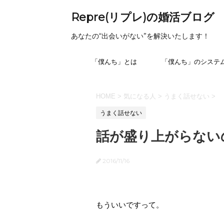
Repre(リプレ)の婚活ブログ
あなたの“出会いがない”を解決いたします！
「僕んち」とは
「僕んち」のシステ
HOME
>
気になる人
>
うまく話せない
>
うまく話せない
話が盛り上がらない
2016/11/16
もういいですって。