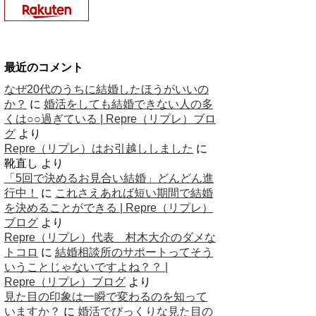
最近のコメント
なぜ20代のうちに結婚したほうがいいの
か？
に
婚活をしても結婚できない人の多
くは○○過ぎている | Repre（リプレ）ブロ
グ
より
Repre（リプレ）はお引越ししました
に
靴直し
より
「5回で決めるお見合い結婚」どんどん進
行中！
に
これさえあれば短い期間で結婚
を決めることができる | Repre（リプレ）
ブログ
より
Repre（リプレ）代表 村木大介のダメな
トコロ
に
結婚相談所のサポートってそう
いうことじゃないですよね？？ |
Repre（リプレ）ブログ
より
見た目の印象は一瞬で変わるのを知って
いますか？
に
婚活でびっくりな見た目の