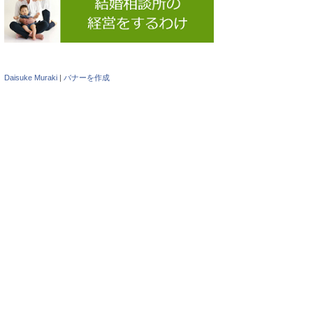
Daisuke Muraki
|
バナーを作成