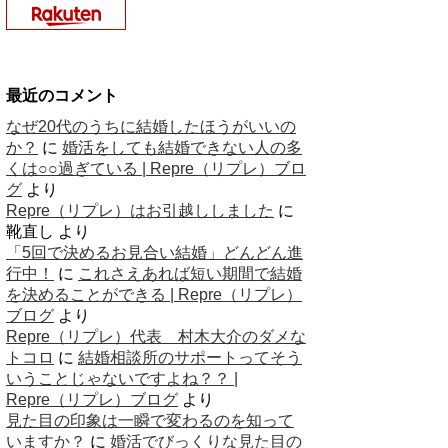
最近のコメント
なぜ20代のうちに結婚したほうがいいの
か？
に
婚活をしても結婚できない人の多
くは○○過ぎている | Repre（リプレ）ブロ
グ
より
Repre（リプレ）はお引越ししました
に
靴直し
より
「5回で決めるお見合い結婚」どんどん進
行中！
に
これさえあれば短い期間で結婚
を決めることができる | Repre（リプレ）
ブログ
より
Repre（リプレ）代表 村木大介のダメな
トコロ
に
結婚相談所のサポートってそう
いうことじゃないですよね？？ |
Repre（リプレ）ブログ
より
見た目の印象は一瞬で変わるのを知って
いますか？
に
婚活でびっくりな見た目の