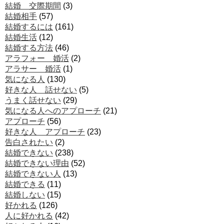
結婚 交際期間
(3)
結婚相手
(57)
結婚するには
(161)
結婚生活
(12)
結婚する方法
(46)
アラフォー 婚活
(2)
アラサー 婚活
(1)
気になる人
(130)
好きな人 話せない
(5)
うまく話せない
(29)
気になる人へのアプローチ
(21)
アプローチ
(56)
好きな人 アプローチ
(23)
告白されたい
(2)
結婚できない
(238)
結婚できない理由
(52)
結婚できない人
(13)
結婚できる
(11)
結婚しない
(15)
好かれる
(126)
人に好かれる
(42)