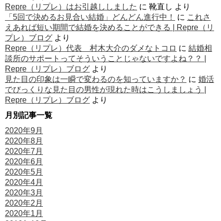
Repre（リプレ）はお引越ししました
に
靴直し
より
「5回で決めるお見合い結婚」どんどん進行中！
に
これさ
えあれば短い期間で結婚を決めることができる | Repre（リ
プレ）ブログ
より
Repre（リプレ）代表 村木大介のダメなトコロ
に
結婚相
談所のサポートってそういうことじゃないですよね？？ |
Repre（リプレ）ブログ
より
見た目の印象は一瞬で変わるのを知っていますか？
に
婚活
でびっくりな見た目の男性が現れた時はこうしましょう |
Repre（リプレ）ブログ
より
月別記事一覧
2020年9月
2020年8月
2020年7月
2020年6月
2020年5月
2020年4月
2020年3月
2020年2月
2020年1月