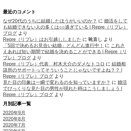
最近のコメント
なぜ20代のうちに結婚したほうがいいのか？
に
婚活をして
も結婚できない人の多くは○○過ぎている | Repre（リプレ）
ブログ
より
Repre（リプレ）はお引越ししました
に
靴直し
より
「5回で決めるお見合い結婚」どんどん進行中！
に
これさ
えあれば短い期間で結婚を決めることができる | Repre（リ
プレ）ブログ
より
Repre（リプレ）代表 村木大介のダメなトコロ
に
結婚相
談所のサポートってそういうことじゃないですよね？？ |
Repre（リプレ）ブログ
より
見た目の印象は一瞬で変わるのを知っていますか？
に
婚活
でびっくりな見た目の男性が現れた時はこうしましょう |
Repre（リプレ）ブログ
より
月別記事一覧
2020年9月
2020年8月
2020年7月