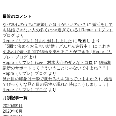
最近のコメント
なぜ20代のうちに結婚したほうがいいのか？
に
婚活をして
も結婚できない人の多くは○○過ぎている | Repre（リプレ）
ブログ
より
Repre（リプレ）はお引越ししました
に
靴直し
より
「5回で決めるお見合い結婚」どんどん進行中！
に
これさ
えあれば短い期間で結婚を決めることができる | Repre（リ
プレ）ブログ
より
Repre（リプレ）代表 村木大介のダメなトコロ
に
結婚相
談所のサポートってそういうことじゃないですよね？？ |
Repre（リプレ）ブログ
より
見た目の印象は一瞬で変わるのを知っていますか？
に
婚活
でびっくりな見た目の男性が現れた時はこうしましょう |
Repre（リプレ）ブログ
より
月別記事一覧
2020年9月
2020年8月