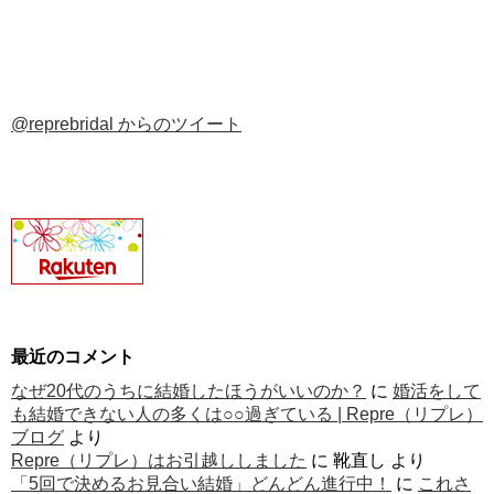
@reprebridal からのツイート
最近のコメント
なぜ20代のうちに結婚したほうがいいのか？
に
婚活をして
も結婚できない人の多くは○○過ぎている | Repre（リプレ）
ブログ
より
Repre（リプレ）はお引越ししました
に
靴直し
より
「5回で決めるお見合い結婚」どんどん進行中！
に
これさ