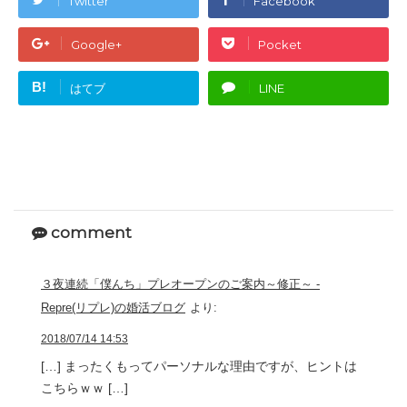
Twitter
Facebook
Google+
Pocket
B!
はてブ
LINE
comment
３夜連続「僕んち」プレオープンのご案内～修正～ -
Repre(リプレ)の婚活ブログ
より:
2018/07/14 14:53
[…] まったくもってパーソナルな理由ですが、ヒントは
こちらｗｗ […]