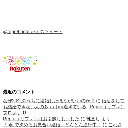
@reprebridal からのツイート
最近のコメント
なぜ20代のうちに結婚したほうがいいのか？
に
婚活をして
も結婚できない人の多くは○○過ぎている | Repre（リプレ）
ブログ
より
Repre（リプレ）はお引越ししました
に
靴直し
より
「5回で決めるお見合い結婚」どんどん進行中！
に
これさ