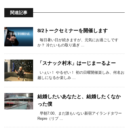
関連記事
8/2トークセミナーを開催します
毎日暑い日が続きますが、元気にお過ごしです
か？ 冷たいもの取り過ぎ ...
「スナック村木」はーじまーるよー
いぇい！ やるぜい！ 初の日曜開催楽しみ、何名お
越しになるか楽しみ ...
結婚したいあなたと、結婚したくなか
った僕
早朝7:00、まだ誰もいない新宿アイランドタワー
Repre（リプ ...