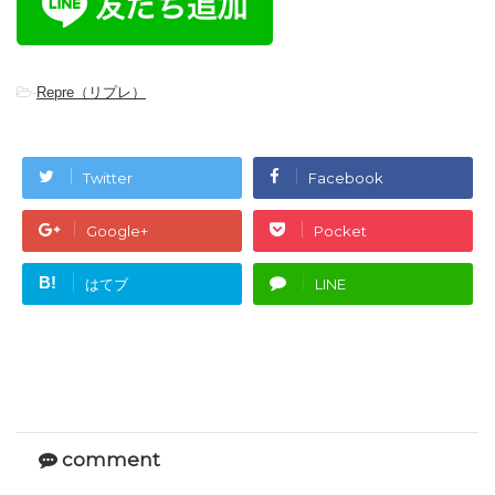
-
Repre（リプレ）
Twitter
Facebook
Google+
Pocket
B!
はてブ
LINE
comment