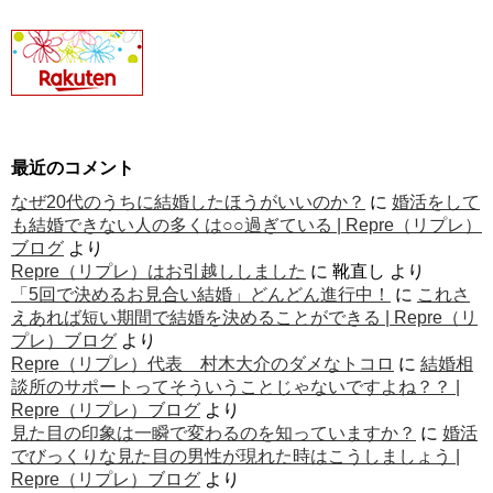
最近のコメント
なぜ20代のうちに結婚したほうがいいのか？
に
婚活をして
も結婚できない人の多くは○○過ぎている | Repre（リプレ）
ブログ
より
Repre（リプレ）はお引越ししました
に
靴直し
より
「5回で決めるお見合い結婚」どんどん進行中！
に
これさ
えあれば短い期間で結婚を決めることができる | Repre（リ
プレ）ブログ
より
Repre（リプレ）代表 村木大介のダメなトコロ
に
結婚相
談所のサポートってそういうことじゃないですよね？？ |
Repre（リプレ）ブログ
より
見た目の印象は一瞬で変わるのを知っていますか？
に
婚活
でびっくりな見た目の男性が現れた時はこうしましょう |
Repre（リプレ）ブログ
より